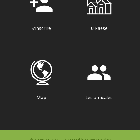
person_add
S'inscrire
U Paese
group
Map
Les amicales