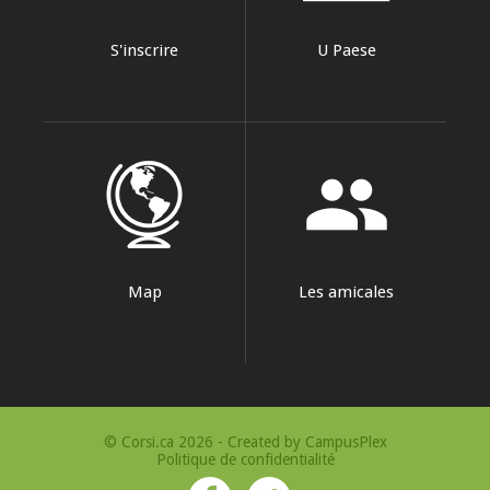
S'inscrire
U Paese
group
Map
Les amicales
© Corsi.ca 2026 - Created by
CampusPlex
Politique de confidentialité