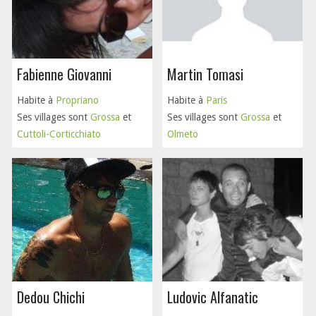
Fabienne Giovanni
Martin Tomasi
Habite à
Propriano
Habite à
Paris
Ses villages sont
Grossa
et
Ses villages sont
Grossa
et
Cuttoli-Corticchiato
Olmeto
Dedou Chichi
Ludovic Alfanatic