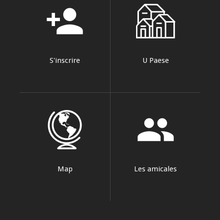
person_add
S'inscrire
U Paese
group
Map
Les amicales