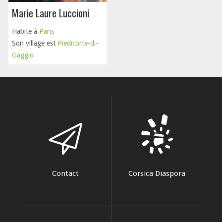
Marie Laure Luccioni
Habite à
Paris
Son village est
Piedicorte-di-
Gaggio
Contact
Corsica Diaspora