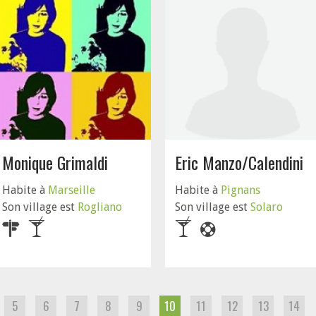
Monique Grimaldi
Eric Manzo/Calendini
Habite à
Marseille
Habite à
Pignans
Son village est
Rogliano
Son village est
Solaro
5
6
7
8
9
10
11
12
13
14