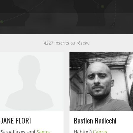
4227 inscrits au réseau
JANE FLORI
Bastien Radicchi
Ses villages sont
Santo-
Habite à
Cabris