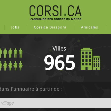
Jobs
Corsica Diaspora
Amicales
Villes
965
ns l'annuaire à partir de :