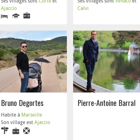
Ses villages sont
Corte
et
Ses villages sont
Venaco
et
Ajaccio
Calvi
Bruno Degortes
Pierre-Antoine Barral
Habite à
Marseille
Son village est
Ajaccio