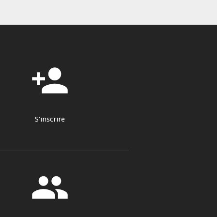
person_add
S'inscrire
group