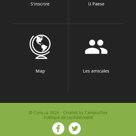
S'inscrire
U Paese
group
Map
Les amicales
© Corsi.ca 2026 - Created by
CampusPlex
Politique de confidentialité