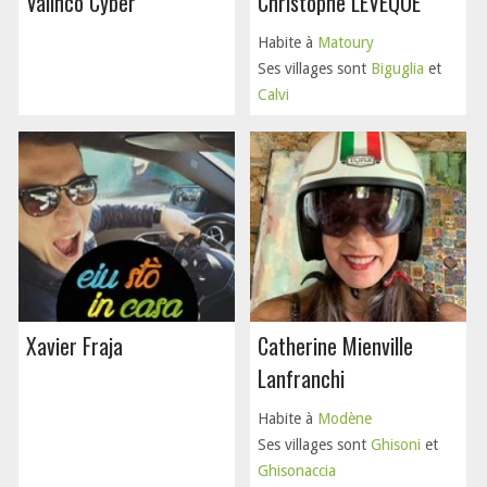
Valinco Cyber
Christophe LEVEQUE
Habite à
Matoury
Ses villages sont
Biguglia
et
Calvi
Xavier Fraja
Catherine Mienville
Lanfranchi
Habite à
Modène
Ses villages sont
Ghisoni
et
Ghisonaccia