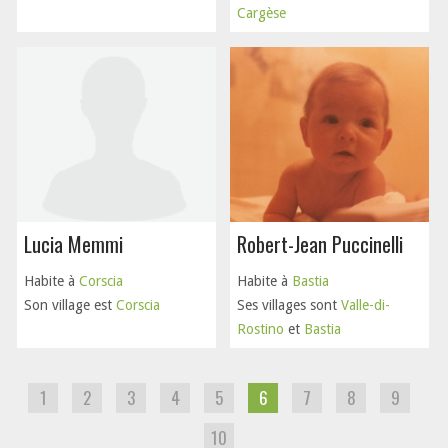
Cargèse
Lucia Memmi
Robert-Jean Puccinelli
Habite à
Corscia
Habite à
Bastia
Son village est
Corscia
Ses villages sont
Valle-di-
Rostino
et
Bastia
1
2
3
4
5
6
7
8
9
10