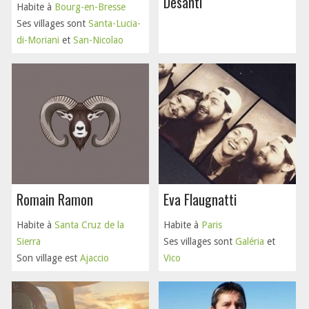
Desanti
Habite à
Bourg-en-Bresse
Ses villages sont
Santa-Lucia-
di-Moriani
et
San-Nicolao
Romain Ramon
Eva Flaugnatti
Habite à
Santa Cruz de la
Habite à
Paris
Sierra
Ses villages sont
Galéria
et
Son village est
Ajaccio
Vico