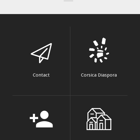
Contact
Corsica Diaspora
person_add