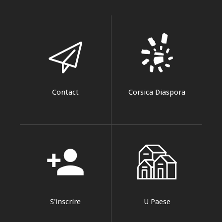
Contact
Corsica Diaspora
person_add
S'inscrire
U Paese