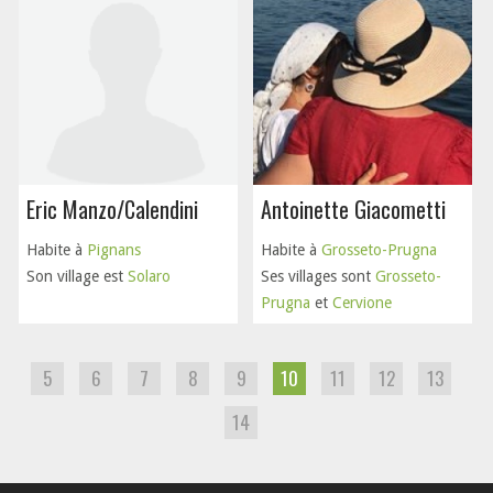
Eric Manzo/Calendini
Antoinette Giacometti
Habite à
Pignans
Habite à
Grosseto-Prugna
Son village est
Solaro
Ses villages sont
Grosseto-
Prugna
et
Cervione
5
6
7
8
9
10
11
12
13
14