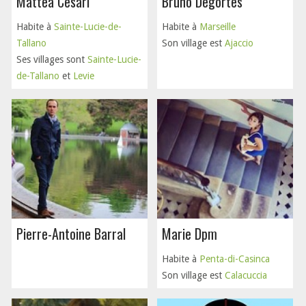
Mattea Cesari
Bruno Degortes
Habite à
Sainte-Lucie-de-
Habite à
Marseille
Tallano
Son village est
Ajaccio
Ses villages sont
Sainte-Lucie-
de-Tallano
et
Levie
Pierre-Antoine Barral
Marie Dpm
Habite à
Penta-di-Casinca
Son village est
Calacuccia