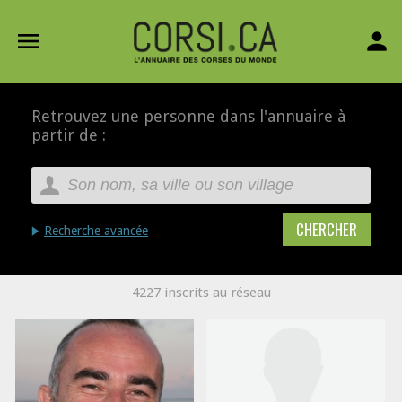
menu
person
Retrouvez une personne dans l'annuaire à
partir de :
Recherche avancée
4227 inscrits au réseau