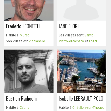
Frederic LEONETTI
JANE FLORI
Habite à
Muret
Ses villages sont
Santo-
Son village est
Viggianello
Pietro-di-Venaco
et
Lozzi
Bastien Radicchi
Isabelle LEBRAULT POLO
Habite à
Cabris
Habite à
Châtillon-sur-Thouet