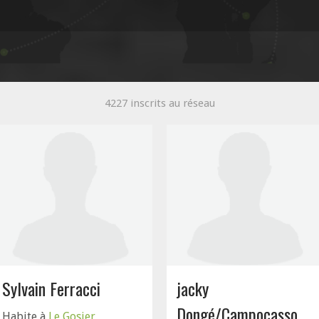
4227 inscrits au réseau
Sylvain Ferracci
jacky
Dongé/Campocasso
Habite à
Le Gosier