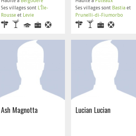
Habite à
Belgodère
Habite à
Puteaux
Ses villages sont
L'Île-
Ses villages sont
Bastia
et
Rousse
et
Levie
Prunelli-di-Fiumorbo
Ash Magnotta
Lucian Lucian