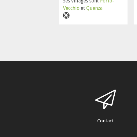
Ses villages sont
Porto-
Vecchio
et
Quenza
Contact