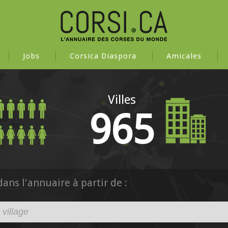
Jobs
Corsica Diaspora
Amicales
Villes
965
ns l'annuaire à partir de :