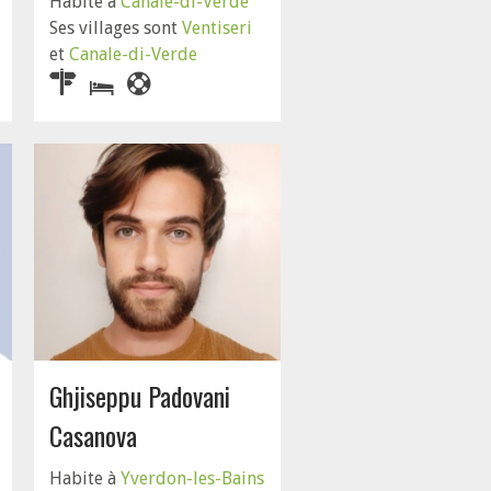
Habite à
Canale-di-Verde
Ses villages sont
Ventiseri
et
Canale-di-Verde
Ghjiseppu Padovani
Casanova
Habite à
Yverdon-les-Bains