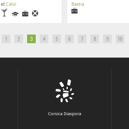
et
Calvi
Bastia
1
2
3
4
5
6
7
8
9
10
Corsica Diaspora