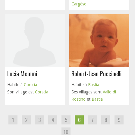
Cargèse
Lucia Memmi
Robert-Jean Puccinelli
Habite à
Corscia
Habite à
Bastia
Son village est
Corscia
Ses villages sont
Valle-di-
Rostino
et
Bastia
1
2
3
4
5
6
7
8
9
10