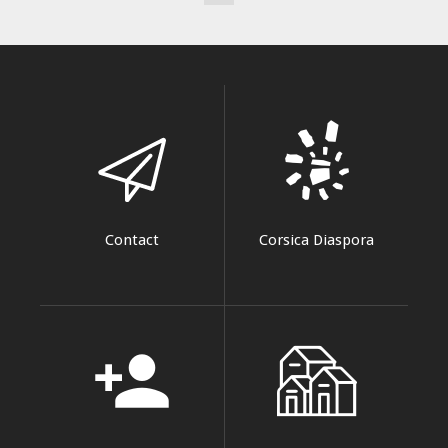
Contact
Corsica Diaspora
person_add