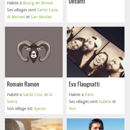
Desanti
Habite à
Bourg-en-Bresse
Ses villages sont
Santa-Lucia-
di-Moriani
et
San-Nicolao
Romain Ramon
Eva Flaugnatti
Habite à
Santa Cruz de la
Habite à
Paris
Sierra
Ses villages sont
Galéria
et
Son village est
Ajaccio
Vico