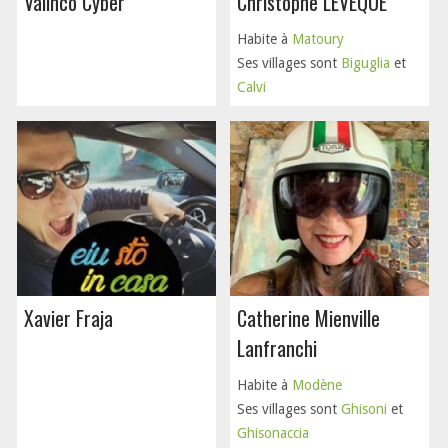
Valinco Cyber
Christophe LEVEQUE
Habite à
Matoury
Ses villages sont
Biguglia
et
Calvi
Xavier Fraja
Catherine Mienville
Lanfranchi
Habite à
Modène
Ses villages sont
Ghisoni
et
Ghisonaccia