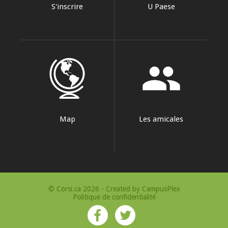
S'inscrire
U Paese
group
Map
Les amicales
© Corsi.ca 2026 - Created by
CampusPlex
Politique de confidentialité