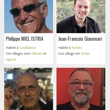
Philippe MIEL ISTRIA
Jean-Francois Giammari
Habite à
Casablanca
Habite à
Furiani
Ses villages sont
Olmeto
et
Son village est
Ortale
Ajaccio