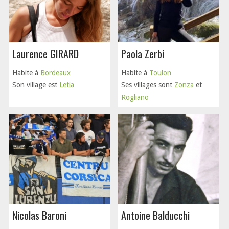
Laurence GIRARD
Paola Zerbi
Habite à
Bordeaux
Habite à
Toulon
Son village est
Letia
Ses villages sont
Zonza
et
Rogliano
Nicolas Baroni
Antoine Balducchi