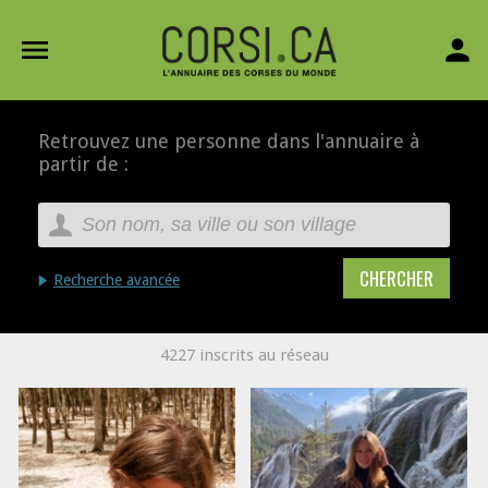
menu
person
Retrouvez une personne dans l'annuaire à
partir de :
Recherche avancée
4227 inscrits au réseau