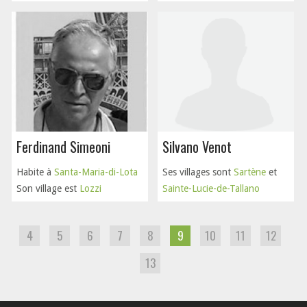
Ferdinand Simeoni
Silvano Venot
Habite à
Santa-Maria-di-Lota
Ses villages sont
Sartène
et
Son village est
Lozzi
Sainte-Lucie-de-Tallano
4
5
6
7
8
9
10
11
12
13