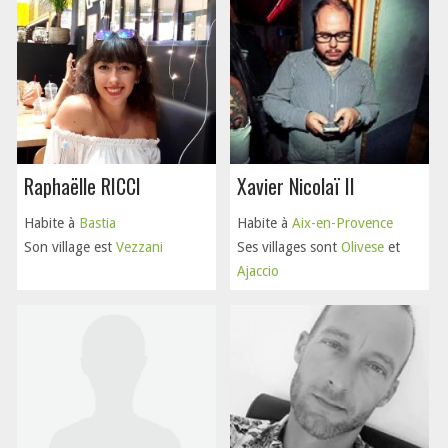
Raphaëlle RICCI
Xavier Nicolaï II
Habite à
Bastia
Habite à
Aix-en-Provence
Son village est
Vezzani
Ses villages sont
Olivese
et
Ajaccio