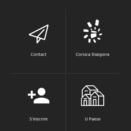
Contact
Corsica Diaspora
person_add
S'inscrire
U Paese