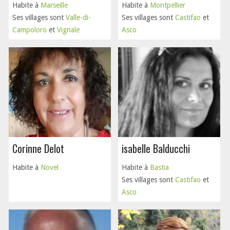
Habite à
Marseille
Habite à
Montpellier
Ses villages sont
Valle-di-
Ses villages sont
Castifao
et
Campoloro
et
Vignale
Asco
Corinne Delot
isabelle Balducchi
Habite à
Novel
Habite à
Bastia
Ses villages sont
Castifao
et
Asco