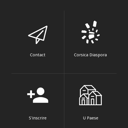
Contact
Corsica Diaspora
person_add
S'inscrire
U Paese