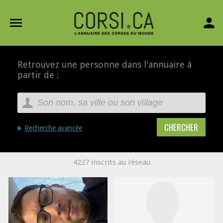
menu
person
Retrouvez une personne dans l'annuaire à
partir de :
Recherche avancée
4227 inscrits au réseau