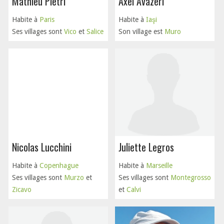
Mathieu Pietri
Axel Avazeri
Habite à
Paris
Habite à
Iaşi
Ses villages sont
Vico
et
Salice
Son village est
Muro
Nicolas Lucchini
Juliette Legros
Habite à
Copenhague
Habite à
Marseille
Ses villages sont
Murzo
et
Ses villages sont
Montegrosso
Zicavo
et
Calvi