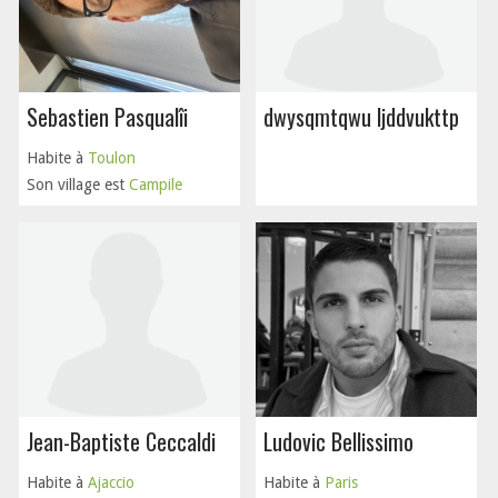
Sebastien Pasqualîi
dwysqmtqwu ljddvukttp
Habite à
Toulon
Son village est
Campile
Jean-Baptiste Ceccaldi
Ludovic Bellissimo
Habite à
Ajaccio
Habite à
Paris