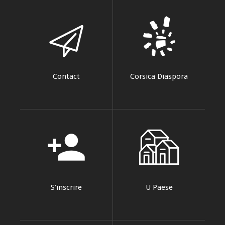
Contact
Corsica Diaspora
person_add
S'inscrire
U Paese