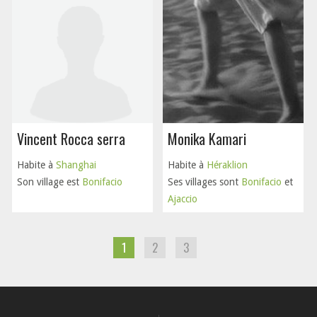
Vincent Rocca serra
Monika Kamari
Habite à
Shanghai
Habite à
Héraklion
Son village est
Bonifacio
Ses villages sont
Bonifacio
et
Ajaccio
1
2
3