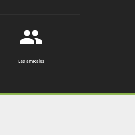
group
Les amicales