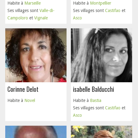
Habite à
Marseille
Habite à
Montpellier
Ses villages sont
Valle-di-
Ses villages sont
Castifao
et
Campoloro
et
Vignale
Asco
Corinne Delot
isabelle Balducchi
Habite à
Novel
Habite à
Bastia
Ses villages sont
Castifao
et
Asco