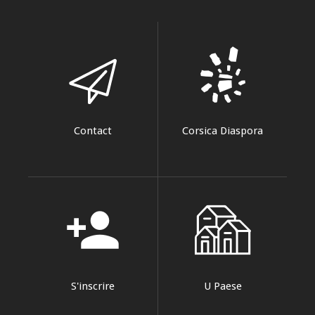
Contact
Corsica Diaspora
person_add
S'inscrire
U Paese