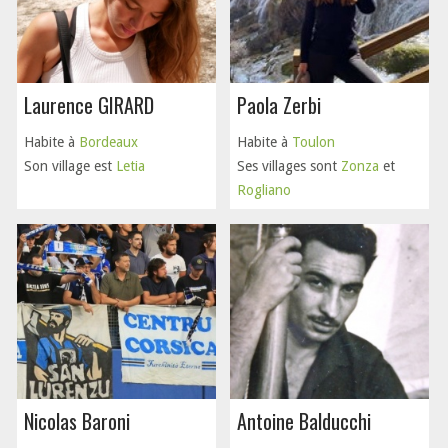
Laurence GIRARD
Paola Zerbi
Habite à
Bordeaux
Habite à
Toulon
Son village est
Letia
Ses villages sont
Zonza
et
Rogliano
Nicolas Baroni
Antoine Balducchi