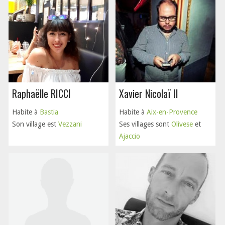
Raphaëlle RICCI
Xavier Nicolaï II
Habite à
Bastia
Habite à
Aix-en-Provence
Son village est
Vezzani
Ses villages sont
Olivese
et
Ajaccio