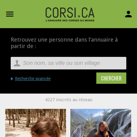
menu
person
Retrouvez une personne dans l'annuaire à
partir de :
Recherche avancée
4227 inscrits au réseau