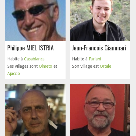
Philippe MIEL ISTRIA
Jean-Francois Giammari
Habite à
Casablanca
Habite à
Furiani
Ses villages sont
Olmeto
et
Son village est
Ortale
Ajaccio