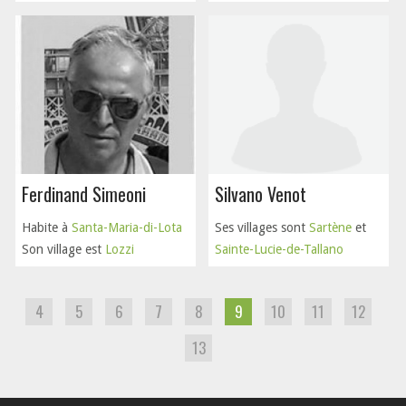
Ferdinand Simeoni
Silvano Venot
Habite à
Santa-Maria-di-Lota
Ses villages sont
Sartène
et
Son village est
Lozzi
Sainte-Lucie-de-Tallano
4
5
6
7
8
9
10
11
12
13