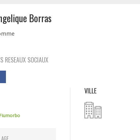
ngelique Borras
omme
S RESEAUX SOCIAUX
VILLE
-Fiumorbo
LAGE