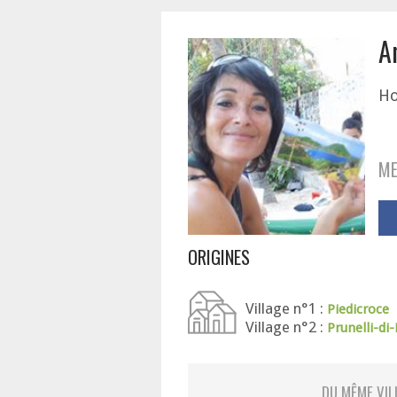
A
H
ME
ORIGINES
Village n°1 :
Piedicroce
Village n°2 :
Prunelli-di
DU MÊME VIL