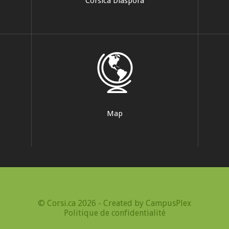
Corsica Diaspora
Map
© Corsi.ca 2026 - Created by
CampusPlex
Politique de confidentialité