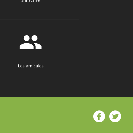
S'inscrire
group
Les amicales