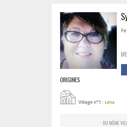
S
Fe
ME
ORIGINES
Village n°1 :
Letia
DU MÊME VIL