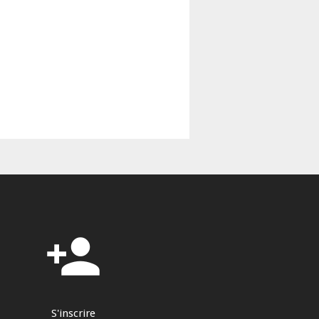
person_add
S'inscrire