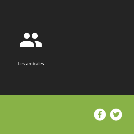
group
Les amicales