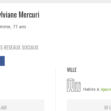
ylviane Mercuri
mme, 71 ans
S RESEAUX SOCIAUX
VILLE
Habite à:
Ajacc
LAGE
DE 