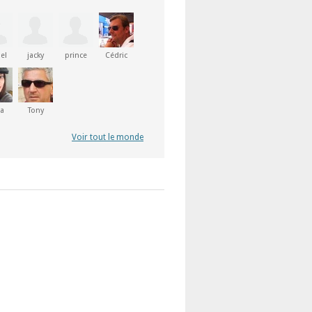
el
jacky
prince
Cédric
ia
Tony
Voir tout le monde