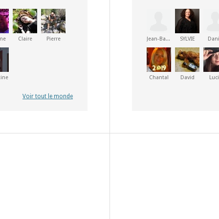
me
Claire
Pierre
Jean-Baptiste
SYLVIE
Dani
tine
Chantal
David
Luc
Voir tout le monde