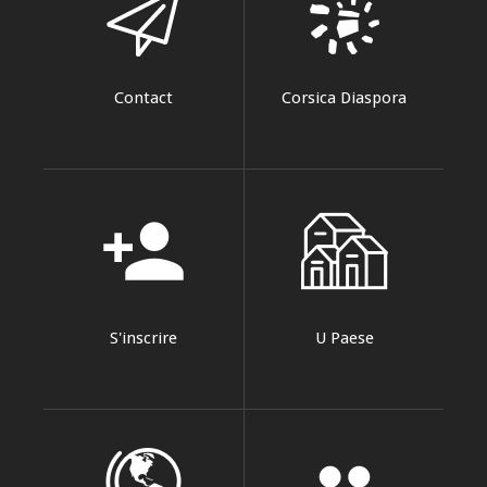
Contact
Corsica Diaspora
person_add
S'inscrire
U Paese