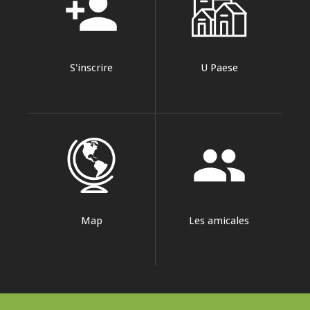
person_add
S'inscrire
U Paese
group
Map
Les amicales