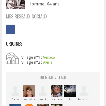
Homme, 64 ans
MES RESEAUX SOCIAUX
ORIGINES
Village n°1 :
Venaco
Village n°2 :
Aléria
DU MÊME VILLAGE
Daniel
Antonine
dominique
Nathalie
Flo
François-Marie