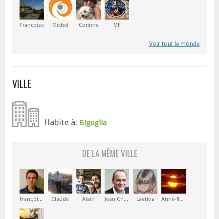
Francoise
Michel
Corinne
Mfj
Voir tout le monde
VILLE
Habite à:
Biguglia
DE LA MÊME VILLE
François-Marie
Claude
Alain
Jean Charles
Laetitia
Anne-florence