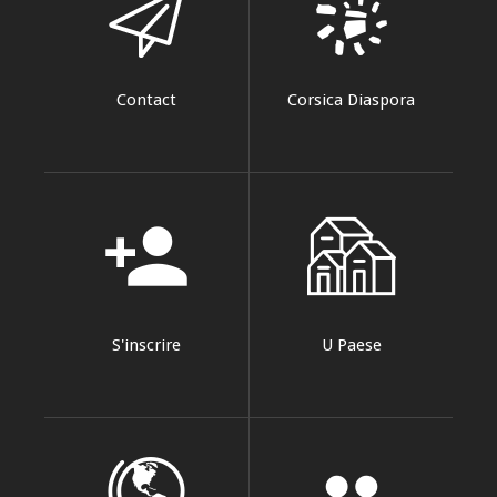
Contact
Corsica Diaspora
person_add
S'inscrire
U Paese