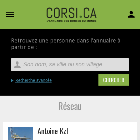
menu
person
Retrouvez une personne dans l'annuaire à
partir de :
Recherche avancée
Réseau
Antoine Kzl