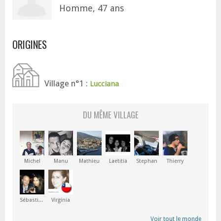
Homme, 47 ans
ORIGINES
Village n°1 :
Lucciana
DU MÊME VILLAGE
Michel
Manu
Mathieu
Laetitia
Stephan
Thierry
Sébastien
Virginia
Voir tout le monde