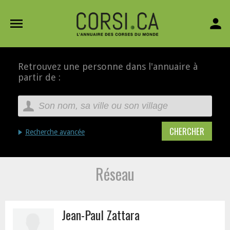
menu
person
Retrouvez une personne dans l'annuaire à
partir de :
Recherche avancée
Réseau
Jean-Paul Zattara