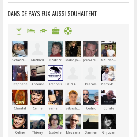
DANS CE PAYS EUX AUSSI SOUHAITENT
Sebastien
Mathieu
Béatrice
Marie Joséphine
Jean-François
Maurice Marius Joseph
Stephane
Antoine
Francois
DON GHJACUMU
Pascale
Pierre-Paul
Chantal
Céline
Jean-antoine
Sébastien
Cedric
Comte
Celine
Thierry
Isabelle
Mezzana
Damien
Ghjuvan