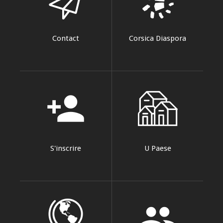
Contact
Corsica Diaspora
person_add
S'inscrire
U Paese
group