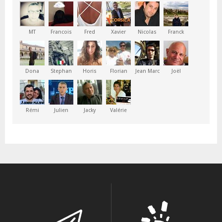
MT
Francois
Fred
Xavier
Nicolas
Franck
Dona
Stephan
Horis
Florian
Jean Marc
Joël
Rémi
Julien
Jacky
Valérie