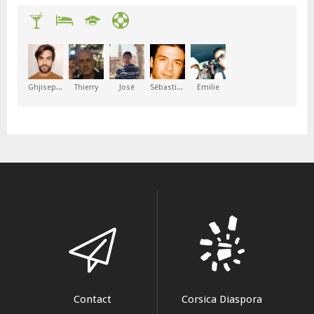
Ghjiseppu
Thierry
José
Sébastien
Emilie
Contact
Corsica Diaspora