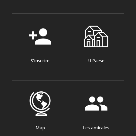
person_add
S'inscrire
U Paese
group
Map
Les amicales