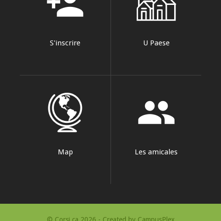
person_add
S'inscrire
U Paese
group
Map
Les amicales
© Corsi.ca 2026 - Created by
CampusPlex