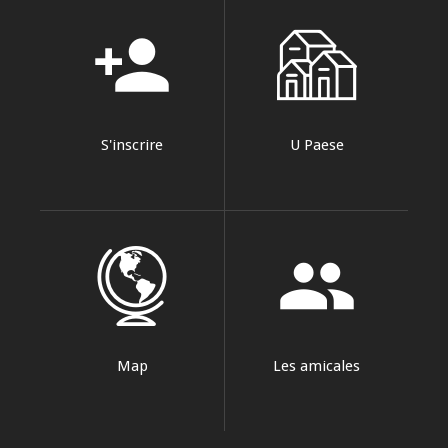
person_add
S'inscrire
U Paese
group
Map
Les amicales