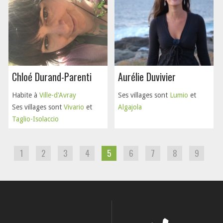
Chloé Durand-Parenti
Aurélie Duvivier
Habite à
Ville-d'Avray
Ses villages sont
Lumio
et
Ses villages sont
Vivario
et
Algajola
Taglio-Isolaccio
1
2
3
4
5
6
7
8
9