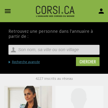
menu
person
Retrouvez une personne dans l'annuaire à
partir de :
Recherche avancée
4227 inscrits au réseau