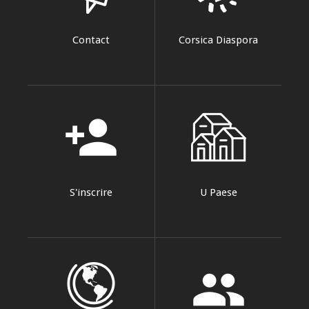
Contact
Corsica Diaspora
person_add
S'inscrire
U Paese
group