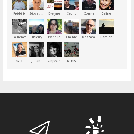
Frédéric
Sébastien
Evelyne
Cedric
Comte
Celine
Laurence
Thierry
Isabelle
Claude
Mezzana
Damien
Said
Juliane
Ghjuvan
Denis