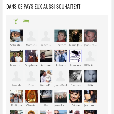
DANS CE PAYS EUX AUSSI SOUHAITENT
Sebastien
Mathieu
Frederique
Béatrice
Marie Joséphine
Jean-François
Maurice Marius Joseph
Stephane
Antoine
Antoine
Francois
DON GHJACUMU
Pascale
Don
Pierre-Paul
Jean-Paul
Bastien
Félix
Philippe
Chantal
Flo
jean-françois
Céline
Jean-antoine