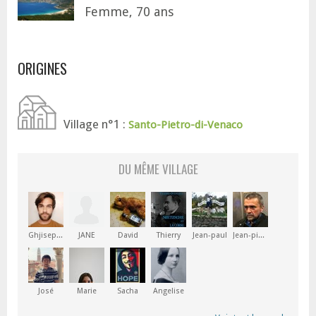
Femme, 70 ans
ORIGINES
Village n°1 :
Santo-Pietro-di-Venaco
DU MÊME VILLAGE
Ghjiseppu
JANE
David
Thierry
Jean-paul
Jean-pierre
José
Marie
Sacha
Angelise