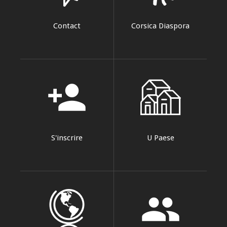
Contact
Corsica Diaspora
person_add
S'inscrire
U Paese
group