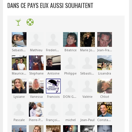
DANS CE PAYS EUX AUSSI SOUHAITENT
Sebastien
Mathieu
Frederique
Béatrice
Marie Joséphine
Jean-François
Maurice Marius Joseph
Stephane
Antoine
Philippe
Sébastien
Lisandra
Lysiane
Vanessa
Francois
DON GHJACUMU
Valérie
Chloé
Pascale
Pierre-Paul
François-Xavier
michel
Jean-Paul
Constantin