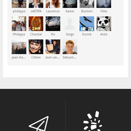
philippe
LAETITA
Laurence
Xavier
Bastien
Félix
Philippe
Chantal
Flo
Serge
Dumè
Antò
jean-françois
Céline
Jean-antoine
Sébastien