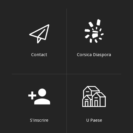
Contact
Corsica Diaspora
person_add
S'inscrire
U Paese