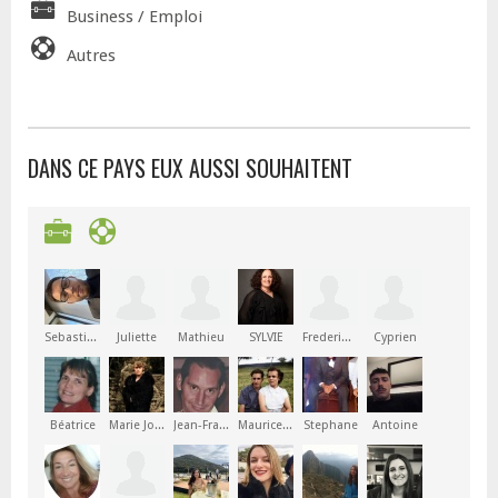
Business / Emploi
Autres
DANS CE PAYS EUX AUSSI SOUHAITENT
Sebastien
Juliette
Mathieu
SYLVIE
Frederique
Cyprien
Béatrice
Marie Joséphine
Jean-François
Maurice Marius Joseph
Stephane
Antoine