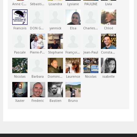
Anne Cécile
Sébastien
Lisandra
Lysiane
PAULINE
Livia
Francois
DON GHJACUMU
yannick
Elsa
Charles-Antoine
Chloé
Pascale
Pierre-Paul
Stephane
François-Xavier
Jean-Paul
Constantin
Nicolas
Barbara
Dominique-Joseph
Laurence
Nicolas
isabelle
Xavier
Frederic
Bastien
Bruno