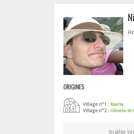
N
Ho
ORIGINES
Village n°1 :
Bastia
Village n°2 :
Olmeta-di-
DU MÊME VIL