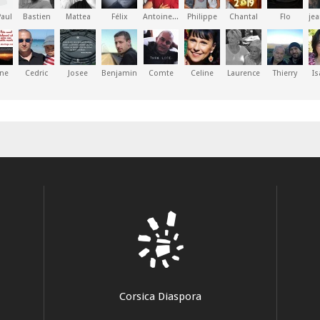
Paul
Bastien
Mattea
Félix
Antoinette
Philippe
Chantal
Flo
yne
Cedric
Josee
Benjamin
Comte
Celine
Laurence
Thierry
Is
Corsica Diaspora