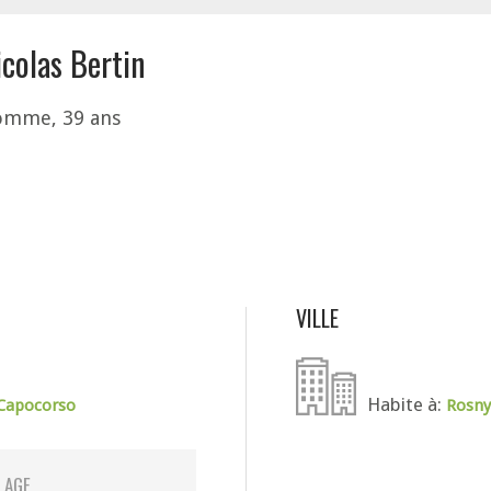
icolas Bertin
mme, 39 ans
VILLE
Habite à:
Capocorso
Rosny
LAGE