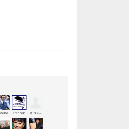
ntoine
Francois
DON GHJACUMU