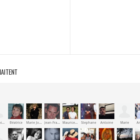
HAITENT
François-Toussaint
Béatrice
Marie Joséphine
Jean-François
Maurice Marius Joseph
Stephane
Antoine
Marie
A