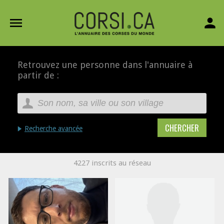
menu
person
Retrouvez une personne dans l'annuaire à
partir de :
Recherche avancée
4227 inscrits au réseau