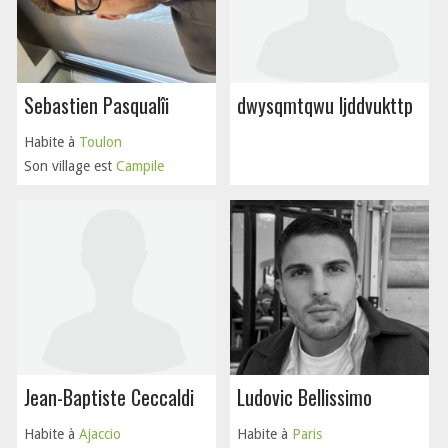
Sebastien Pasqualîi
dwysqmtqwu ljddvukttp
Habite à
Toulon
Son village est
Campile
Jean-Baptiste Ceccaldi
Ludovic Bellissimo
Habite à
Ajaccio
Habite à
Paris