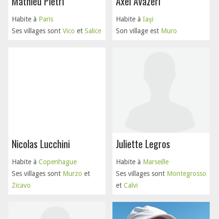
Mathieu Pietri
Axel Avazeri
Habite à
Paris
Habite à
Iaşi
Ses villages sont
Vico
et
Salice
Son village est
Muro
Nicolas Lucchini
Juliette Legros
Habite à
Copenhague
Habite à
Marseille
Ses villages sont
Murzo
et
Ses villages sont
Montegrosso
Zicavo
et
Calvi