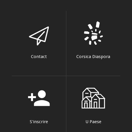
Contact
Corsica Diaspora
person_add
S'inscrire
U Paese