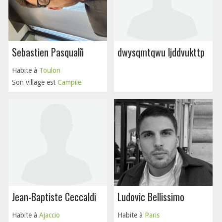
Sebastien Pasqualîi
dwysqmtqwu ljddvukttp
Habite à
Toulon
Son village est
Campile
Jean-Baptiste Ceccaldi
Ludovic Bellissimo
Habite à
Ajaccio
Habite à
Paris