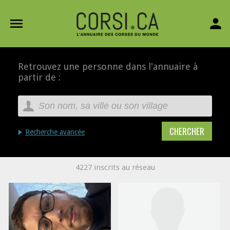
menu
person
Retrouvez une personne dans l'annuaire à
partir de :
Recherche avancée
4227 inscrits au réseau