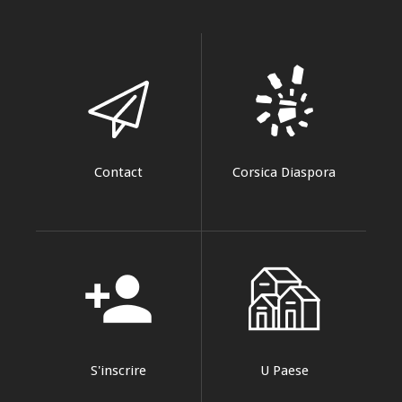
Contact
Corsica Diaspora
person_add
S'inscrire
U Paese