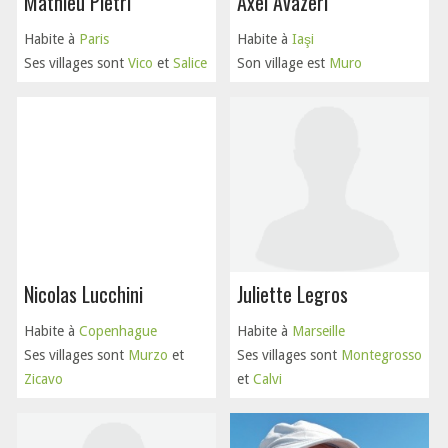
Mathieu Pietri
Axel Avazeri
Habite à
Paris
Habite à
Iaşi
Ses villages sont
Vico
et
Salice
Son village est
Muro
Nicolas Lucchini
Juliette Legros
Habite à
Copenhague
Habite à
Marseille
Ses villages sont
Murzo
et
Ses villages sont
Montegrosso
Zicavo
et
Calvi