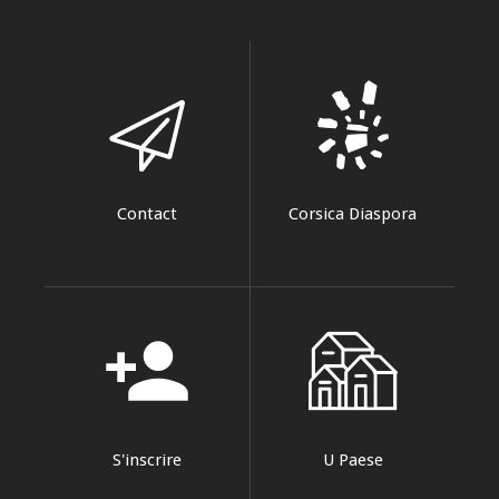
Contact
Corsica Diaspora
person_add
S'inscrire
U Paese