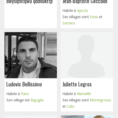
dwysqmtqwu ljddvukttp
Jean-Baptiste Ceccaldi
Habite à
Ajaccio
Ses villages sont
Evisa
et
Serriera
Ludovic Bellissimo
Juliette Legros
Habite à
Paris
Habite à
Marseille
Son village est
Biguglia
Ses villages sont
Montegrosso
et
Calvi