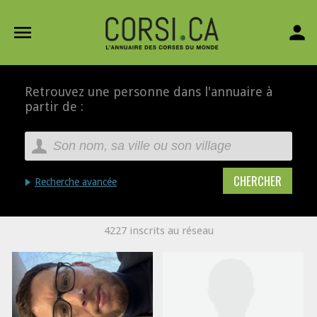
menu
person
Retrouvez une personne dans l'annuaire à
partir de :
Recherche avancée
4227 inscrits au réseau