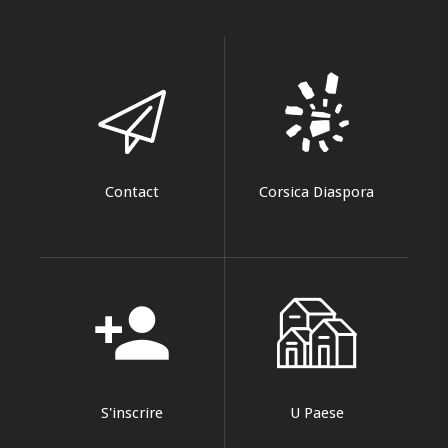
Contact
Corsica Diaspora
person_add
S'inscrire
U Paese