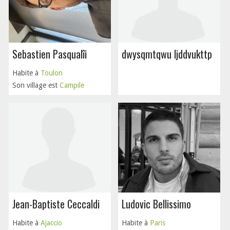
Sebastien Pasqualîi
dwysqmtqwu ljddvukttp
Habite à
Toulon
Son village est
Campile
Jean-Baptiste Ceccaldi
Ludovic Bellissimo
Habite à
Ajaccio
Habite à
Paris