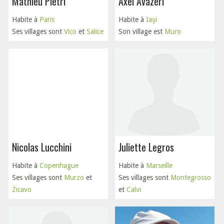
Mathieu Pietri
Axel Avazeri
Habite à
Paris
Habite à
Iaşi
Ses villages sont
Vico
et
Salice
Son village est
Muro
Nicolas Lucchini
Juliette Legros
Habite à
Copenhague
Habite à
Marseille
Ses villages sont
Murzo
et
Ses villages sont
Montegrosso
Zicavo
et
Calvi